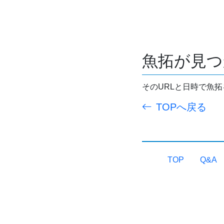
魚拓が見つ
そのURLと日時で魚
TOPへ戻る
TOP
Q&A