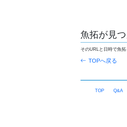
魚拓が見つ
そのURLと日時で魚
TOPへ戻る
TOP
Q&A