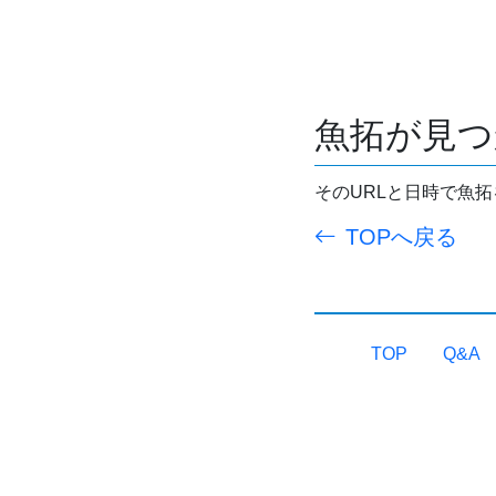
魚拓が見つ
そのURLと日時で魚
TOPへ戻る
TOP
Q&A