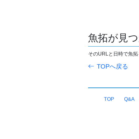
魚拓が見つ
そのURLと日時で魚
TOPへ戻る
TOP
Q&A