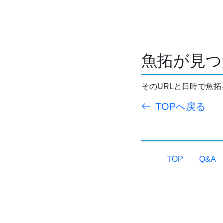
魚拓が見つ
そのURLと日時で魚
TOPへ戻る
TOP
Q&A