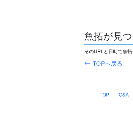
魚拓が見つ
そのURLと日時で魚
TOPへ戻る
TOP
Q&A