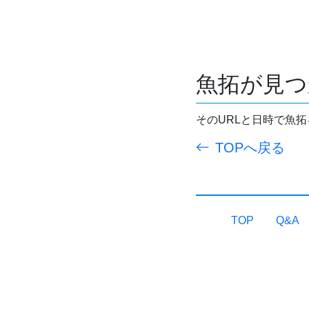
魚拓が見つ
そのURLと日時で魚
TOPへ戻る
TOP
Q&A