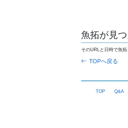
魚拓が見つ
そのURLと日時で魚
TOPへ戻る
TOP
Q&A