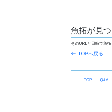
魚拓が見つ
そのURLと日時で魚
TOPへ戻る
TOP
Q&A