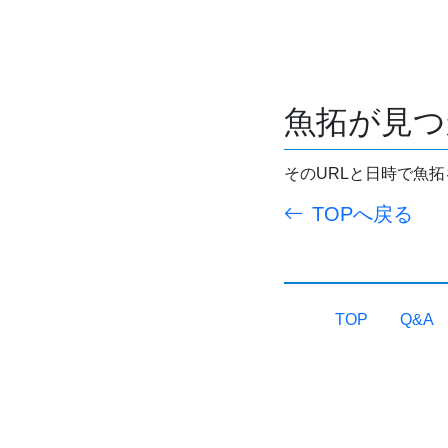
魚拓が見つ
そのURLと日時で魚
TOPへ戻る
TOP
Q&A