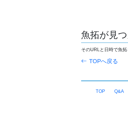
魚拓が見つ
そのURLと日時で魚
TOPへ戻る
TOP
Q&A