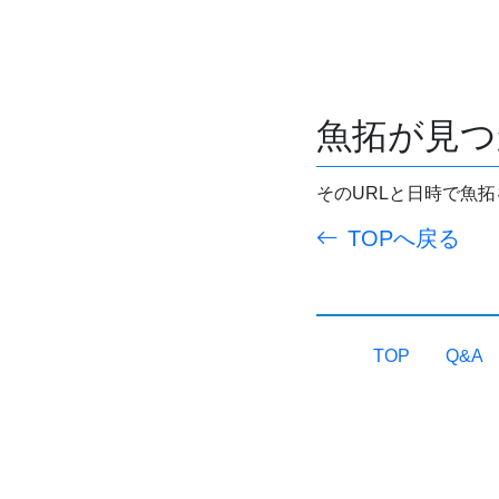
魚拓が見つ
そのURLと日時で魚
TOPへ戻る
TOP
Q&A