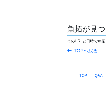
魚拓が見つ
そのURLと日時で魚
TOPへ戻る
TOP
Q&A