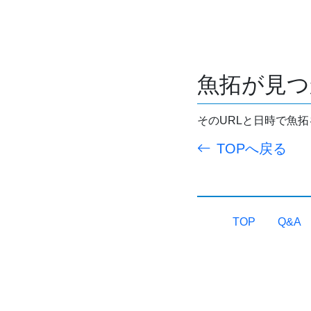
魚拓が見つ
そのURLと日時で魚
TOPへ戻る
TOP
Q&A