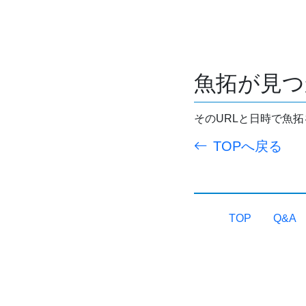
魚拓が見つ
そのURLと日時で魚
TOPへ戻る
TOP
Q&A