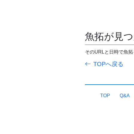
魚拓が見つ
そのURLと日時で魚
TOPへ戻る
TOP
Q&A