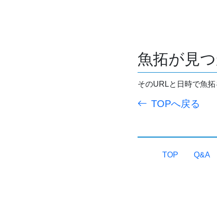
魚拓が見つ
そのURLと日時で魚
TOPへ戻る
TOP
Q&A