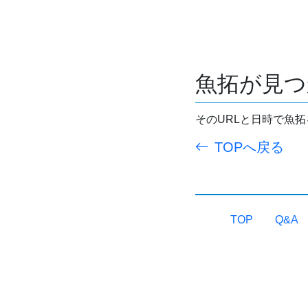
魚拓が見つ
そのURLと日時で魚
TOPへ戻る
TOP
Q&A