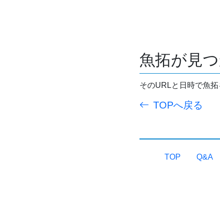
魚拓が見つ
そのURLと日時で魚
TOPへ戻る
TOP
Q&A