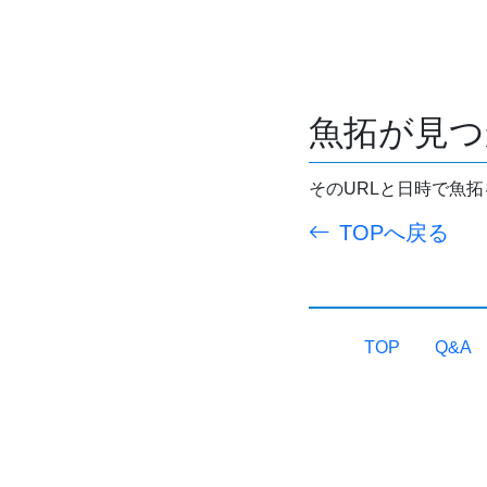
魚拓が見つ
そのURLと日時で魚
TOPへ戻る
TOP
Q&A