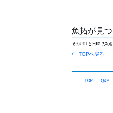
魚拓が見つ
そのURLと日時で魚
TOPへ戻る
TOP
Q&A