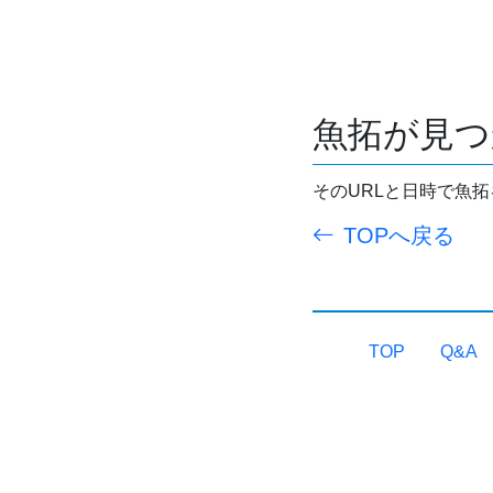
魚拓が見つ
そのURLと日時で魚
TOPへ戻る
TOP
Q&A