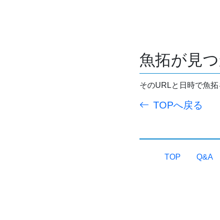
魚拓が見つ
そのURLと日時で魚
TOPへ戻る
TOP
Q&A