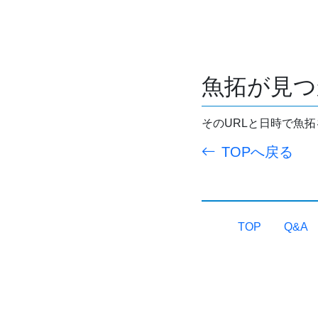
魚拓が見つ
そのURLと日時で魚
TOPへ戻る
TOP
Q&A