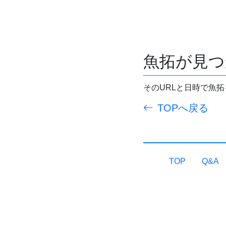
魚拓が見つ
そのURLと日時で魚
TOPへ戻る
TOP
Q&A