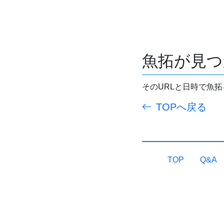
魚拓が見つ
そのURLと日時で魚
TOPへ戻る
TOP
Q&A