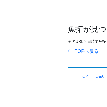
魚拓が見つ
そのURLと日時で魚
TOPへ戻る
TOP
Q&A