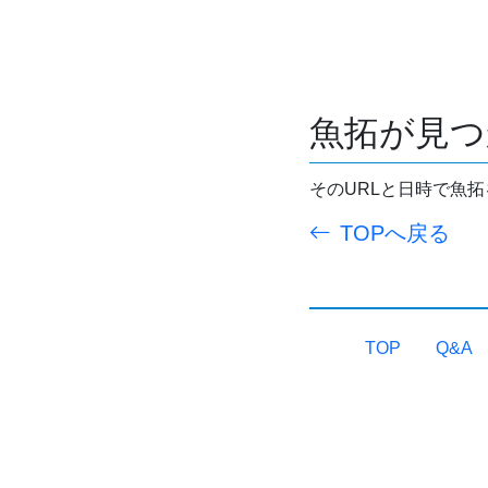
魚拓が見つ
そのURLと日時で魚
TOPへ戻る
TOP
Q&A