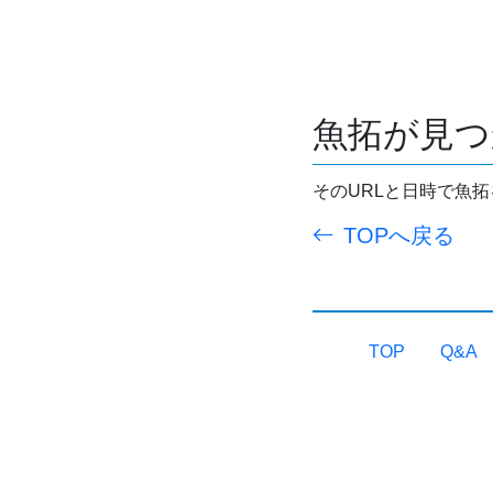
魚拓が見つ
そのURLと日時で魚
TOPへ戻る
TOP
Q&A