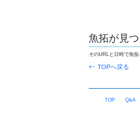
魚拓が見つ
そのURLと日時で魚
TOPへ戻る
TOP
Q&A