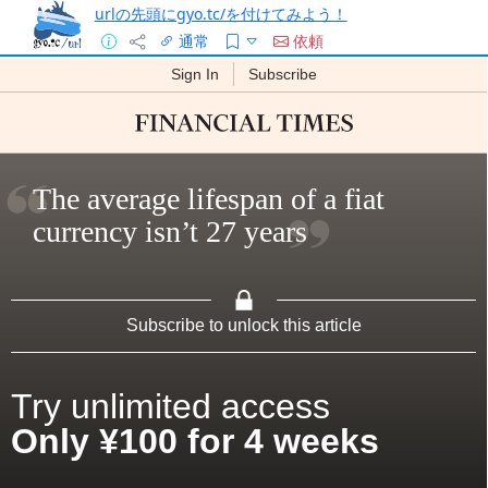
urlの先頭にgyo.tc/を付けてみよう！
通常
依頼