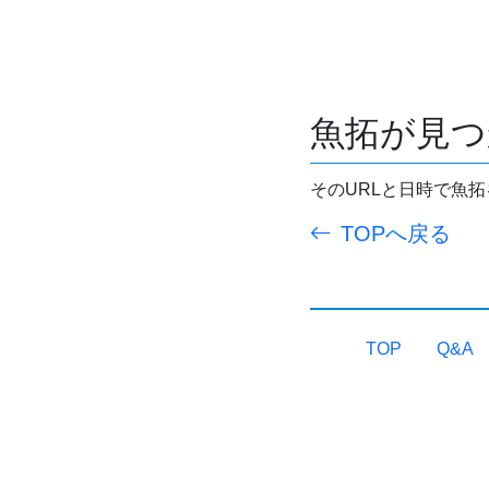
魚拓が見つ
そのURLと日時で魚
TOPへ戻る
TOP
Q&A