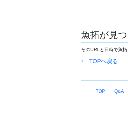
魚拓が見つ
そのURLと日時で魚
TOPへ戻る
TOP
Q&A