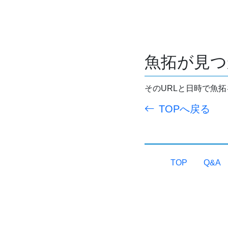
魚拓が見つ
そのURLと日時で魚
TOPへ戻る
TOP
Q&A