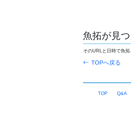
魚拓が見つ
そのURLと日時で魚
TOPへ戻る
TOP
Q&A