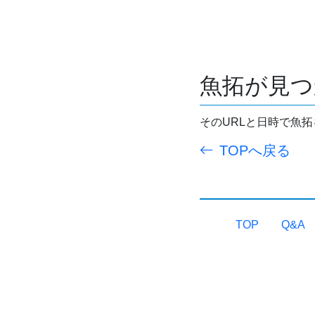
魚拓が見つ
そのURLと日時で魚
TOPへ戻る
TOP
Q&A