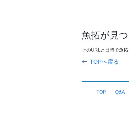
魚拓が見つ
そのURLと日時で魚
TOPへ戻る
TOP
Q&A