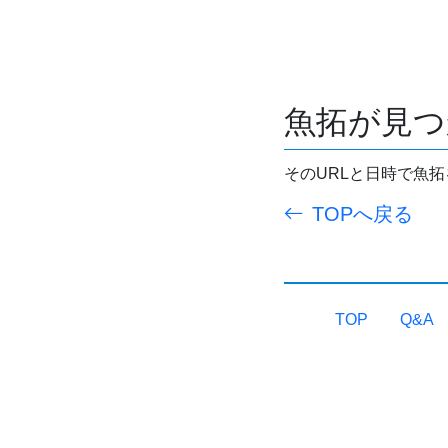
魚拓が見つ
そのURLと日時で魚
TOPへ戻る
TOP
Q&A