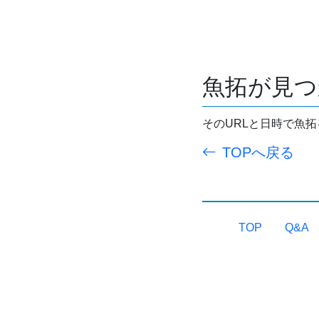
魚拓が見つ
そのURLと日時で魚
TOPへ戻る
TOP
Q&A