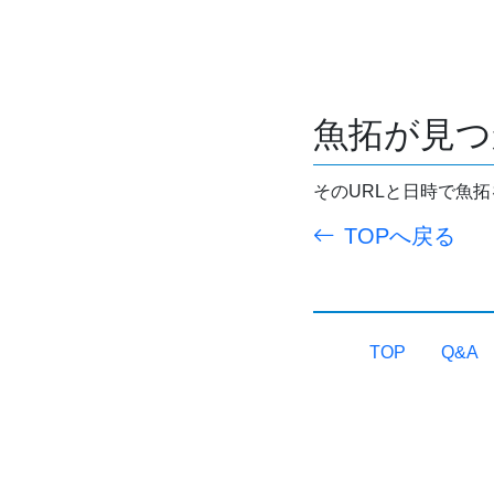
魚拓が見つ
そのURLと日時で魚
TOPへ戻る
TOP
Q&A