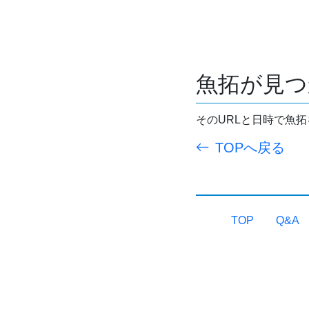
魚拓が見つ
そのURLと日時で魚
TOPへ戻る
TOP
Q&A