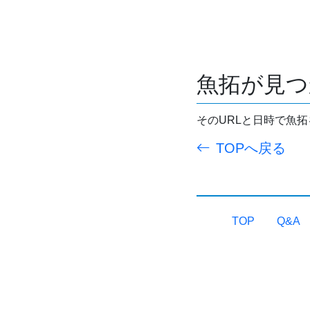
魚拓が見つ
そのURLと日時で魚
TOPへ戻る
TOP
Q&A