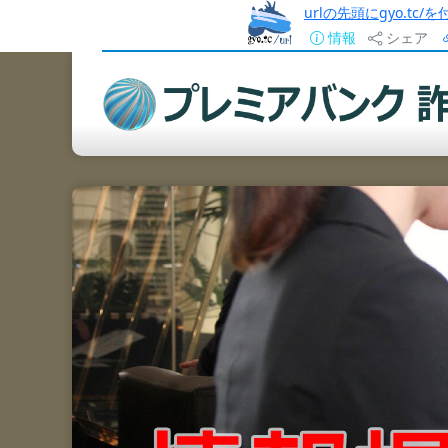
urlの先頭にgyo.tc
情報
シェア