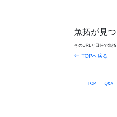
魚拓が見つ
そのURLと日時で魚
TOPへ戻る
TOP
Q&A