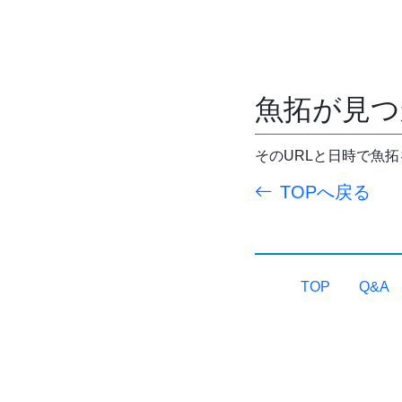
魚拓が見つ
そのURLと日時で魚
TOPへ戻る
TOP
Q&A