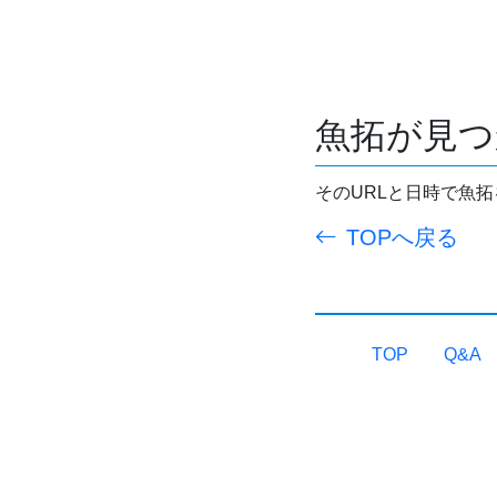
魚拓が見つ
そのURLと日時で魚
TOPへ戻る
TOP
Q&A