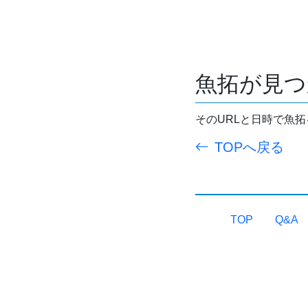
魚拓が見つ
そのURLと日時で魚
TOPへ戻る
TOP
Q&A