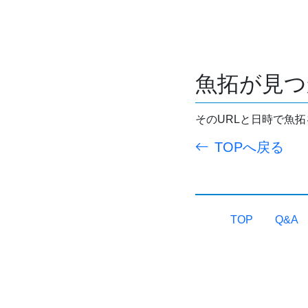
魚拓が見つ
そのURLと日時で魚
TOPへ戻る
TOP
Q&A