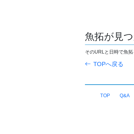
魚拓が見つ
そのURLと日時で魚
TOPへ戻る
TOP
Q&A