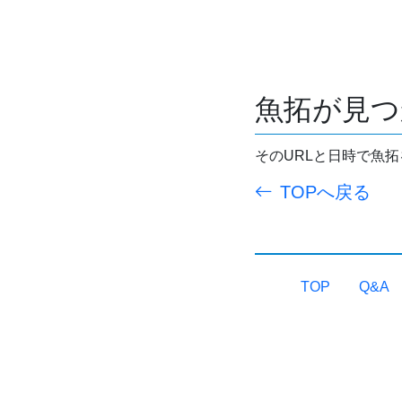
魚拓が見つ
そのURLと日時で魚
TOPへ戻る
TOP
Q&A